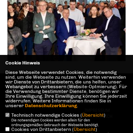
Cookie Hinweis
Diese Webseite verwendet Cookies, die notwendig
sind, um die Webseite zu nutzen. Weiterhin verwenden
wir Dienste von Drittanbietern, die uns helfen, unser
Homepage des CDU
Webangebot zu verbessern (Website-Optmierung). Für
Kreisverbandes
die Verwendung bestimmter Dienste, benötigen wir
Ihre Einwilligung. Ihre Einwilligung können Sie jederzeit
Berlin Mitte
widerrufen. Weitere Informationen finden Sie in
unserer
Datenschutzerklärung
.
IMPRESSUM
Technisch notwendige Cookies (
Übersicht
)
DATENSCHUTZ
KONTAKT
MITGLIEDERBEREICH
Die notwendigen Cookies werden allein für den
ordnungsgemäßen Gebrauch der Webseite benötigt.
Cookies von Drittanbietern (
Übersicht
)