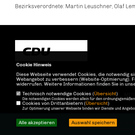
Bezirksverordnete: Martin Leuschner, Olaf Le
Cookie Hinweis
Homepage des CDU Kreisverbandes Berlin
Diese Webseite verwendet Cookies, die notwendig sin
Webangebot zu verbessern (Website-Optmierung). Für 
Mitte
widerrufen. Weitere Informationen finden Sie in un
Technisch notwendige Cookies (
Übersicht
)
IMPRESSUM
DATENSCHUTZ
KONTAKT
MIT
Die notwendigen Cookies werden allein für den ordnungsgemäßen
Cookies von Drittanbietern (
Übersicht
)
Zur Optimierung unserer Webseite binden wir Dienste und Angebote
Alle akzeptieren
Auswahl speichern
@2026 CDU Kreisverband Be
Alle Rechte v