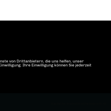
ste von Drittanbietern, die uns helfen, unser
illigung. Ihre Einwilligung können Sie jederzeit
REALISATION: SHARKNESS MEDIA GMBH & CO. KG