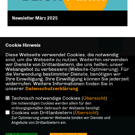
Newsletter März 2025
MEHR
Cookie Hinweis
Diese Webseite verwendet Cookies, die notwendig
sind, um die Webseite zu nutzen. Weiterhin verwenden
wir Dienste von Drittanbietern, die uns helfen, unser
Homepage des CDU
Webangebot zu verbessern (Website-Optmierung). Für
Kreisverbandes
die Verwendung bestimmter Dienste, benötigen wir
Ihre Einwilligung. Ihre Einwilligung können Sie jederzeit
Berlin Mitte
widerrufen. Weitere Informationen finden Sie in
unserer
Datenschutzerklärung
.
IMPRESSUM
Technisch notwendige Cookies (
Übersicht
)
DATENSCHUTZ
KONTAKT
MITGLIEDERBEREICH
Die notwendigen Cookies werden allein für den
ordnungsgemäßen Gebrauch der Webseite benötigt.
Cookies von Drittanbietern (
Übersicht
)
Zur Optimierung unserer Webseite binden wir Dienste und
@2026 CDU Kreisverband Berlin-
Angebote von Drittanbietern ein.
Mitte
Alle Rechte vorbehalten.