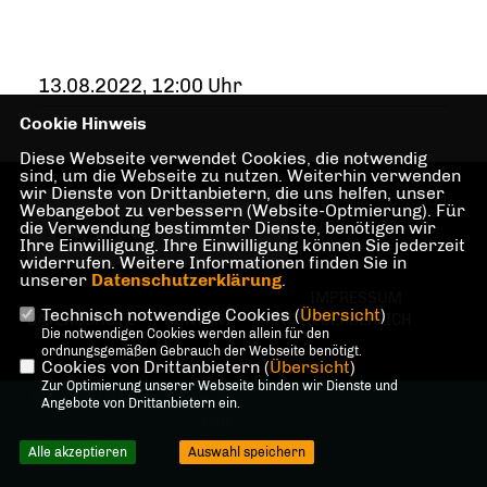
13.08.2022, 12:00 Uhr
Cookie Hinweis
Diese Webseite verwendet Cookies, die notwendig
sind, um die Webseite zu nutzen. Weiterhin verwenden
wir Dienste von Drittanbietern, die uns helfen, unser
Homepage des CDU
Webangebot zu verbessern (Website-Optmierung). Für
Kreisverbandes
die Verwendung bestimmter Dienste, benötigen wir
Ihre Einwilligung. Ihre Einwilligung können Sie jederzeit
Berlin Mitte
widerrufen. Weitere Informationen finden Sie in
unserer
Datenschutzerklärung
.
IMPRESSUM
Technisch notwendige Cookies (
Übersicht
)
DATENSCHUTZ
KONTAKT
MITGLIEDERBEREICH
Die notwendigen Cookies werden allein für den
ordnungsgemäßen Gebrauch der Webseite benötigt.
Cookies von Drittanbietern (
Übersicht
)
Zur Optimierung unserer Webseite binden wir Dienste und
@2026 CDU Kreisverband Berlin-
Angebote von Drittanbietern ein.
Mitte
Alle Rechte vorbehalten.
Alle akzeptieren
Auswahl speichern