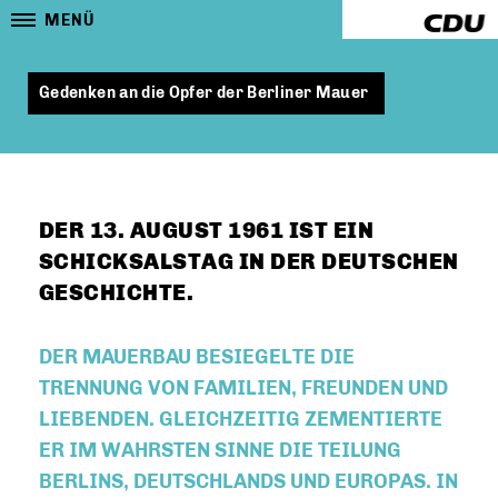
MENÜ
Gedenken an die Opfer der Berliner Mauer
DER 13. AUGUST 1961 IST EIN
SCHICKSALSTAG IN DER DEUTSCHEN
GESCHICHTE.
DER MAUERBAU BESIEGELTE DIE
TRENNUNG VON FAMILIEN, FREUNDEN UND
LIEBENDEN. GLEICHZEITIG ZEMENTIERTE
ER IM WAHRSTEN SINNE DIE TEILUNG
BERLINS, DEUTSCHLANDS UND EUROPAS. IN