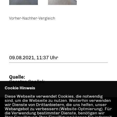
Vorher-Nachher-Vergleich
09.08.2021, 11:37 Uhr
Quelle:
Carsten Spallek
Cookie Hinweis
Diese Webseite verwendet Cookies, die notwendig
sind, um die Webseite zu nutzen. Weiterhin verwenden
wir Dienste von Drittanbietern, die uns helfen, unser
Homepage des CDU
Webangebot zu verbessern (Website-Optmierung). Für
Kreisverbandes
die Verwendung bestimmter Dienste, benötigen wir