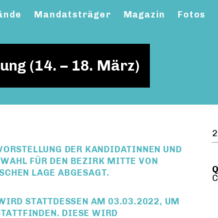
ände
Mandatsträger
Magazin
Fotos
ung (14. – 18. März)
2
VORSTELLUNG DER KANDIDATINNEN UND
WAHL FÜR DEN BEZIRK MITTE VON
Q
SCHEN LAGE ABGESAGT.
C
 WIRD STATTDESSEN
AM 03.03.2022, UM
TATTFINDEN. DIESE WIRD