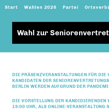
Start
Wahlen 2026
Partei
Ortsverb
Wahl zur Seniorenvertret
DIE PRÄSENZVERANSTALTUNGEN FÜR DIE 
KANDIDATEN DER SENIORENVERTRETUNGS
BERLIN WERDEN AUFGRUND DER PANDEMI
DIE VORSTELLUNG DER KANDIDIERENDEN
19:00 UHR, ALS ONLINE-VERANSTALTUNG
S