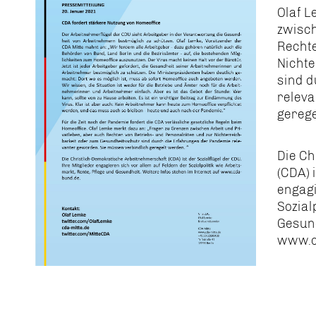
Olaf L
zwisch
Rechte
Nicht
sind 
releva
gerege
Die C
(CDA) 
engagi
Sozial
Gesund
www.c