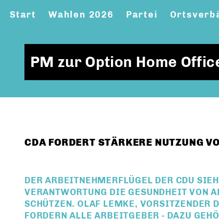
Start
Wahlen 2026
Partei
Ortsverb
PM zur Option Home Offic
CDA FORDERT STÄRKERE NUTZUNG V
DER ARBEITNEHMERFLÜGEL DER CDU SIEH
VERANTWORTUNG DIE GESUNDHEIT VON 
SCHÜTZEN. OLAF LEMKE, VORSITZENDER D
FORDERN ALLE ARBEITGEBER - DAZU GEH