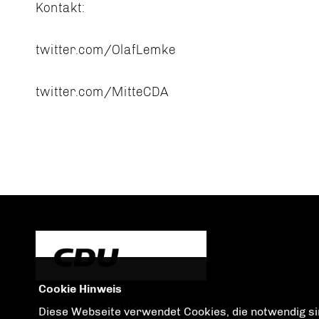
Kontakt:
twitter.com/OlafLemke
twitter.com/MitteCDA
Cookie Hinweis
Homepage des CDU Kreisverbandes Berlin
Diese Webseite verwendet Cookies, die notwendig sin