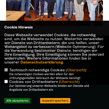
Cookie Hinweis
Diese Webseite verwendet Cookies, die notwendig
sind, um die Webseite zu nutzen. Weiterhin verwenden
wir Dienste von Drittanbietern, die uns helfen, unser
Homepage des CDU
Webangebot zu verbessern (Website-Optmierung). Für
Kreisverbandes
die Verwendung bestimmter Dienste, benötigen wir
Ihre Einwilligung. Ihre Einwilligung können Sie jederzeit
Berlin Mitte
widerrufen. Weitere Informationen finden Sie in
unserer
Datenschutzerklärung
.
IMPRESSUM
Technisch notwendige Cookies (
Übersicht
)
DATENSCHUTZ
KONTAKT
MITGLIEDERBEREICH
Die notwendigen Cookies werden allein für den
ordnungsgemäßen Gebrauch der Webseite benötigt.
Cookies von Drittanbietern (
Übersicht
)
Zur Optimierung unserer Webseite binden wir Dienste und
@2026 CDU Kreisverband Berlin-
Angebote von Drittanbietern ein.
Mitte
Alle Rechte vorbehalten.
Alle akzeptieren
Auswahl speichern