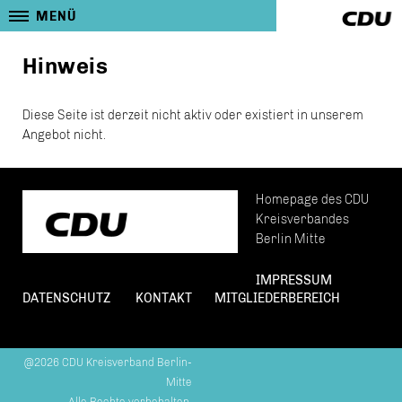
MENÜ
Hinweis
Diese Seite ist derzeit nicht aktiv oder existiert in unserem
Angebot nicht.
Homepage des CDU
Kreisverbandes
Berlin Mitte
IMPRESSUM
DATENSCHUTZ
KONTAKT
MITGLIEDERBEREICH
@2026 CDU Kreisverband Berlin-
Mitte