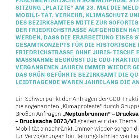
PARLAMENTARISCHEN SOMMERPAUSE STAT
SITZUNG „PLATZTE“ AM 23. MAI DIE MEL
MOBILI- TÄT, VERKEHR, KLIMASCHUTZ 
DES BEZIRKSAMTES MITTE ZUR SOFORTIG
DER FRIEDRICHSTRASSE AUFGEHOBEN HAT. 
ERDEN, DASS DIE ERARBEITUNG EINES ST
ESAMTKONZEPTS FÜR DIE HISTORISCHE M
RIEDRICHSTRASSE OHNE JURIS- TISCHE RI
SSNAHME BEGRÜSST DIE CDU-FRAKTION MI
ANGENEN JAHREN IMMER WIEDER GENAU 
GRÜN-GEFÜHRTE BEZIRKSAMT DIE QUITTUN
TRAGENDE WAREN JAHRELANG DIE ANRAI
Ein Schwerpunkt der Anfragen der CDU-Fraktio
die sogenannten „Klimaproteste" durch Gruppen
Großen Anfragen
Neptunbrunnen“ – Drucksa
– Drucksache 0873/VI
greifen wir das Thema au
Mobilität einschränkt. Immer wieder sorgen 
für Verzögerungen bei Rettungsfahrten von 