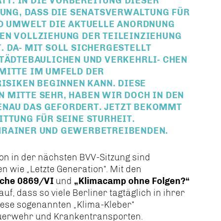
T. IN DIE VORBEREITUNG DIESER
DUNG, DASS DIE SENATSVERWALTUNG FÜR
UND UMWELT DIE AKTUELLE ANORDNUNG
EN VOLLZIEHUNG DER TEILEINZIEHUNG
DA- MIT SOLL SICHERGESTELLT W
ÄDTEBAULICHEN UND VERKEHRLI- CHEN G
ITTE IM UMFELD DER F
SIKEN BEGINNEN KANN. DIESE MA
TTE SEHR, HABEN WIR DOCH IN DEN VERG
DAS GEFORDERT. JETZT BEKOMMT DAS
G FÜR SEINE STURHEIT. LEID
NER UND GEWERBETREIBENDEN.
n in der nächsten BVV-Sitzung sind
 wie „Letzte Generation“. Mit den
che 0869/VI
und
Klimacamp ohne Folgen?“
f, dass so viele Berliner tagtäglich in ihrer
diese sogenannten „Klima-Kleber“
Feuerwehr und Krankentransporten.