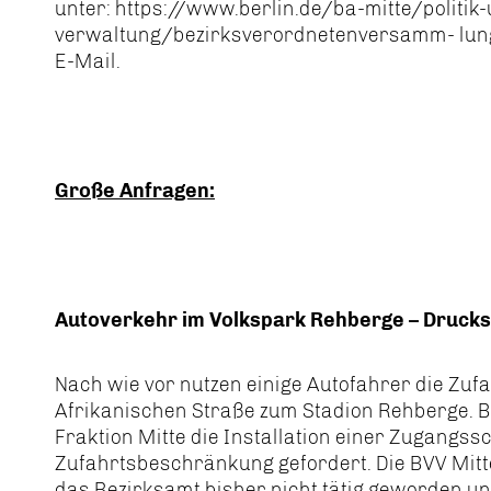
unter: https://www.berlin.de/ba-mitte/politik
verwaltung/bezirksverordnetenversamm- lung/
E-Mail.
Große Anfragen:
Autoverkehr im Volkspark Rehberge – Druck
Nach wie vor nutzen einige Autofahrer die Zuf
Afrikanischen Straße zum Stadion Rehberge. Be
Fraktion Mitte die Installation einer Zugangss
Zufahrtsbeschränkung gefordert. Die BVV Mitt
das Bezirksamt bisher nicht tätig geworden u