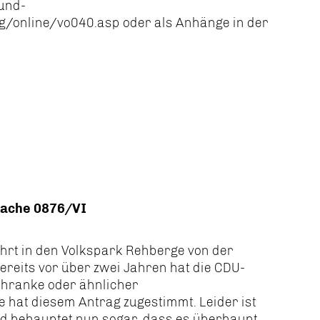
-und-
online/vo040.asp oder als Anhänge in der
sache 0876/VI
ahrt in den Volkspark Rehberge von der
reits vor über zwei Jahren hat die CDU-
chranke oder ähnlicher
e hat diesem Antrag zugestimmt. Leider ist
nd behauptet nun sogar, dass es überhaupt