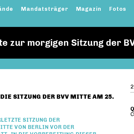
ände
Mandatsträger
Magazin
Fotos
te zur morgigen Sitzung der B
2
DIE SITZUNG DER BVV MITTE AM 25.
Q
C
RLETZTE SITZUNG DER
TTE VON BERLIN VOR DER